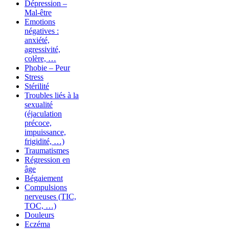
Dépression –
Mal-être
Emotions
négatives :
anxiété,
agressivité,
colère, …
Phobie – Peur
Stress
Stérilité
Troubles liés à la
sexualité
(éjaculation
précoce,
impuissance,
frigidité, …)
Traumatismes
Régression en
âge
Bégaiement
Compulsions
nerveuses (TIC,
TOC, …)
Douleurs
Eczéma