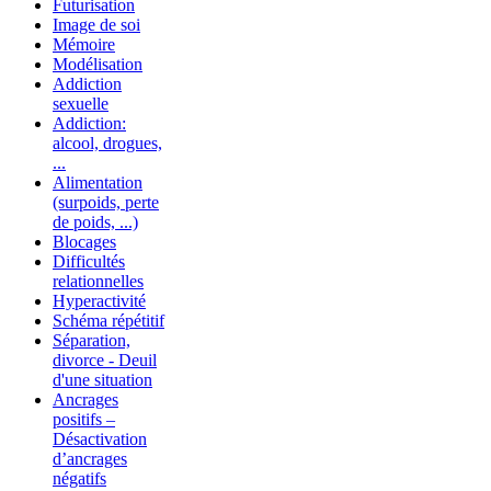
Futurisation
Image de soi
Mémoire
Modélisation
Addiction
sexuelle
Addiction:
alcool, drogues,
...
Alimentation
(surpoids, perte
de poids, ...)
Blocages
Difficultés
relationnelles
Hyperactivité
Schéma répétitif
Séparation,
divorce - Deuil
d'une situation
Ancrages
positifs –
Désactivation
d’ancrages
négatifs