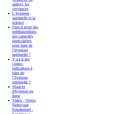
autres), les
croyances
L’hypnose
spirituelle et la
science
Faut-il avoir des
prédispositions,
des capacités
particulières
pour faire de
l’hypnose
spirituelle ?
Y a-t-il des
contre-
indications à
faire de
l’hypnose
spirituelle ?
Séances
d'hypnose en
ligne
Vidéo - Vortex
Nettoyage
Emotionnel -