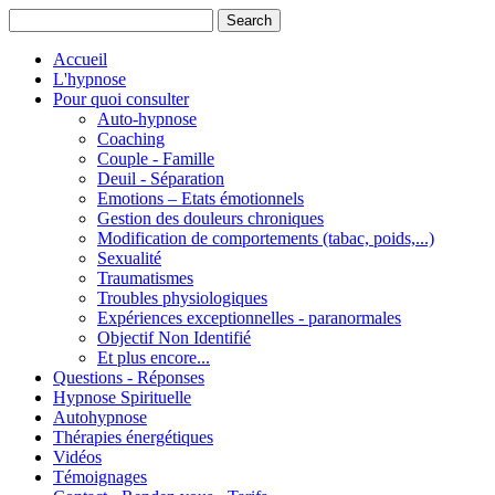
Accueil
L'hypnose
Pour quoi consulter
Auto-hypnose
Coaching
Couple - Famille
Deuil - Séparation
Emotions – Etats émotionnels
Gestion des douleurs chroniques
Modification de comportements (tabac, poids,...)
Sexualité
Traumatismes
Troubles physiologiques
Expériences exceptionnelles - paranormales
Objectif Non Identifié
Et plus encore...
Questions - Réponses
Hypnose Spirituelle
Autohypnose
Thérapies énergétiques
Vidéos
Témoignages