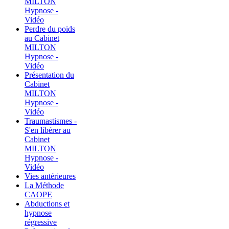
MILTON
Hypnose -
Vidéo
Perdre du poids
au Cabinet
MILTON
Hypnose -
Vidéo
Présentation du
Cabinet
MILTON
Hypnose -
Vidéo
Traumastismes -
S'en libérer au
Cabinet
MILTON
Hypnose -
Vidéo
Vies antérieures
La Méthode
CAOPE
Abductions et
hypnose
régressive