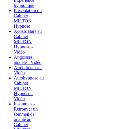
Expérience
hypnotique
Présentation du
Cabinet
MILTON
Hypnose
Access Bars au
Cabinet
MILTON
Hypnose -
Vidéo
Angoisses,
anxiété - Vidéo
Arrêt du tabac -
Vidéo
Autohypnose au
Cabinet
MILTON
Hypnose -
Vidéo
Insomnies -
Retrouver un
sommeil de
qualité au
Cabinet