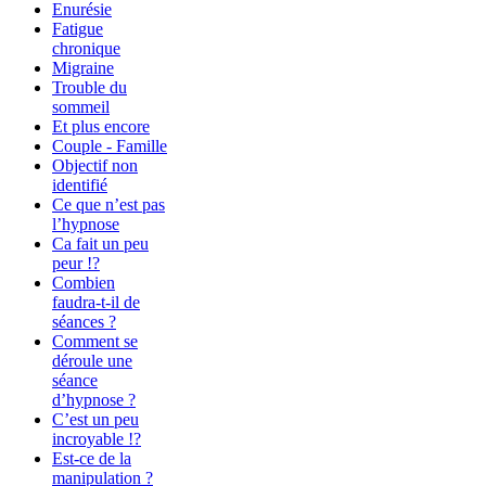
Enurésie
Fatigue
chronique
Migraine
Trouble du
sommeil
Et plus encore
Couple - Famille
Objectif non
identifié
Ce que n’est pas
l’hypnose
Ca fait un peu
peur !?
Combien
faudra-t-il de
séances ?
Comment se
déroule une
séance
d’hypnose ?
C’est un peu
incroyable !?
Est-ce de la
manipulation ?