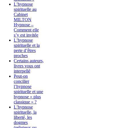
L’hypnose
spirituelle au
Cabinet
MILTON
Hypnose –
Comment elle
s’y est invitée
L’hypnose
spirituelle et la
perte d’êtres
proches
Certains auteurs,
livres vous ont
interpellé
Peut-on
concilier
l’hypnose
spirituelle et une
hypnose « plus
classique » ?
L’hypnose
spirituelle, la
liberté, les
dogmes
(religieux ou