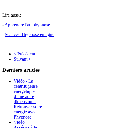
Lire aussi:
-
Apprendre l'autohypnose
-
Séances d'hypnose en ligne
< Précédent
Suivant >
Derniers articles
Vidéo - La
centrifugeuse
énergétique
d’une autre
dimension –
Retrouver votre
énergie avec
l’hypnose
Vidéo -
Accédez à la