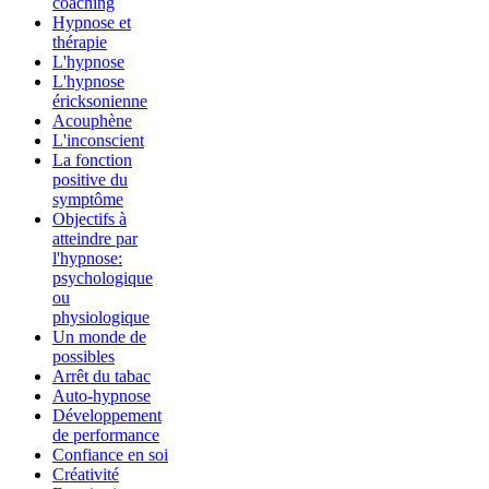
coaching
Hypnose et
thérapie
L'hypnose
L'hypnose
éricksonienne
Acouphène
L'inconscient
La fonction
positive du
symptôme
Objectifs à
atteindre par
l'hypnose:
psychologique
ou
physiologique
Un monde de
possibles
Arrêt du tabac
Auto-hypnose
Développement
de performance
Confiance en soi
Créativité