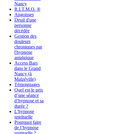
Nancy
R.I.T.M.O. ®
Angoisses
Deuil d'une
personne
décédée
Gestion des
douleurs
chroniques par
l'hypnose
antalgique
Access Bars
dans le Grand
Nancy (à
Malzéville)
Témoignages
Quel est le prix
d’une séance
d’hypnose et sa
durée ?
L'hypnose
spirituelle
Pourquoi faire
de l’hypnose
spirituelle ?