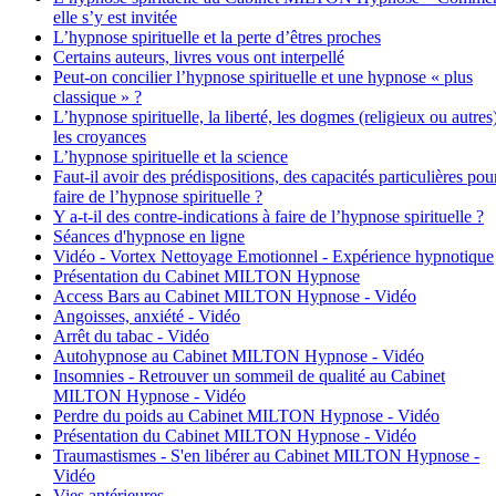
elle s’y est invitée
L’hypnose spirituelle et la perte d’êtres proches
Certains auteurs, livres vous ont interpellé
Peut-on concilier l’hypnose spirituelle et une hypnose « plus
classique » ?
L’hypnose spirituelle, la liberté, les dogmes (religieux ou autres
les croyances
L’hypnose spirituelle et la science
Faut-il avoir des prédispositions, des capacités particulières pou
faire de l’hypnose spirituelle ?
Y a-t-il des contre-indications à faire de l’hypnose spirituelle ?
Séances d'hypnose en ligne
Vidéo - Vortex Nettoyage Emotionnel - Expérience hypnotique
Présentation du Cabinet MILTON Hypnose
Access Bars au Cabinet MILTON Hypnose - Vidéo
Angoisses, anxiété - Vidéo
Arrêt du tabac - Vidéo
Autohypnose au Cabinet MILTON Hypnose - Vidéo
Insomnies - Retrouver un sommeil de qualité au Cabinet
MILTON Hypnose - Vidéo
Perdre du poids au Cabinet MILTON Hypnose - Vidéo
Présentation du Cabinet MILTON Hypnose - Vidéo
Traumastismes - S'en libérer au Cabinet MILTON Hypnose -
Vidéo
Vies antérieures