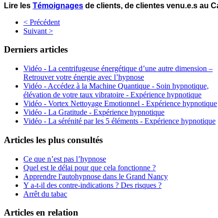
Lire les
Témoignages
de clients, de clientes venu.e.s au
< Précédent
Suivant >
Derniers articles
Vidéo - La centrifugeuse énergétique d’une autre dimension –
Retrouver votre énergie avec l’hypnose
Vidéo - Accédez à la Machine Quantique - Soin hypnotique,
élévation de votre taux vibratoire - Expérience hypnotique
Vidéo - Vortex Nettoyage Emotionnel - Expérience hypnotique
Vidéo - La Gratitude - Expérience hypnotique
Vidéo - La sérénité par les 5 éléments - Expérience hypnotique
Articles les plus consultés
Ce que n’est pas l’hypnose
Quel est le délai pour que cela fonctionne ?
Apprendre l'autohypnose dans le Grand Nancy
Y a-t-il des contre-indications ? Des risques ?
Arrêt du tabac
Articles en relation