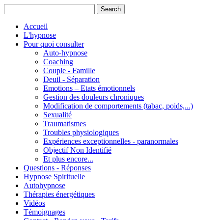
Accueil
L'hypnose
Pour quoi consulter
Auto-hypnose
Coaching
Couple - Famille
Deuil - Séparation
Emotions – Etats émotionnels
Gestion des douleurs chroniques
Modification de comportements (tabac, poids,...)
Sexualité
Traumatismes
Troubles physiologiques
Expériences exceptionnelles - paranormales
Objectif Non Identifié
Et plus encore...
Questions - Réponses
Hypnose Spirituelle
Autohypnose
Thérapies énergétiques
Vidéos
Témoignages