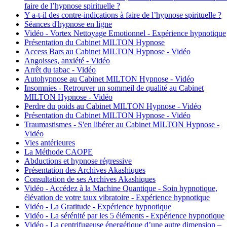
faire de l’hypnose spirituelle ?
Y a-t-il des contre-indications à faire de l’hypnose spirituelle ?
Séances d'hypnose en ligne
Vidéo - Vortex Nettoyage Emotionnel - Expérience hypnotique
Présentation du Cabinet MILTON Hypnose
Access Bars au Cabinet MILTON Hypnose - Vidéo
Angoisses, anxiété - Vidéo
Arrêt du tabac - Vidéo
Autohypnose au Cabinet MILTON Hypnose - Vidéo
Insomnies - Retrouver un sommeil de qualité au Cabinet
MILTON Hypnose - Vidéo
Perdre du poids au Cabinet MILTON Hypnose - Vidéo
Présentation du Cabinet MILTON Hypnose - Vidéo
Traumastismes - S'en libérer au Cabinet MILTON Hypnose -
Vidéo
Vies antérieures
La Méthode CAOPE
Abductions et hypnose régressive
Présentation des Archives Akashiques
Consultation de ses Archives Akashiques
Vidéo - Accédez à la Machine Quantique - Soin hypnotique,
élévation de votre taux vibratoire - Expérience hypnotique
Vidéo - La Gratitude - Expérience hypnotique
Vidéo - La sérénité par les 5 éléments - Expérience hypnotique
Vidéo - La centrifugeuse énergétique d’une autre dimension –