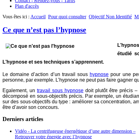
Contact - Rendez-vous - Tarifs
Plan d'accès
Vous êtes ici :
Accueil
Pour quoi consulter
Objectif Non Identifié
Mi
Ce que n’est pas l’hypnose
L’hypnos
étudié s
L’hypnose et ses techniques s’apprennent.
Le domaine d’action d’un travail sous
hypnose
pour une pers
personne, par exemple. L’hypnose ne peut pas faire gagner quel
Egalement, un
travail sous hypnose
doit plutôt être précis 
décomposé en sous-objectifs précis. Par exemple, un étudiant v
sur des sous-objectifs du type : améliorer sa concentration, am
être d’avoir son concours.
Derniers articles
Vidéo - La centrifugeuse énergétique d’une autre dimension –
Retrouver votre énergie avec l’hypnose