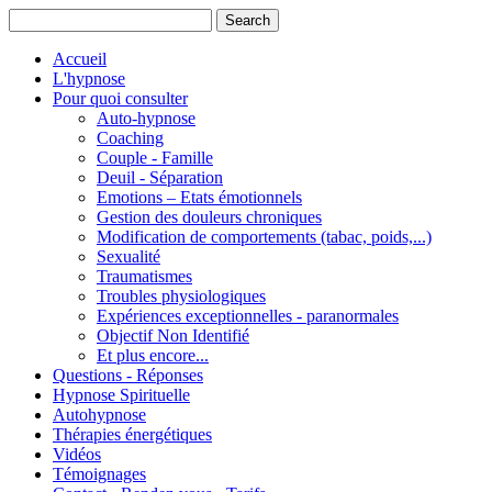
Accueil
L'hypnose
Pour quoi consulter
Auto-hypnose
Coaching
Couple - Famille
Deuil - Séparation
Emotions – Etats émotionnels
Gestion des douleurs chroniques
Modification de comportements (tabac, poids,...)
Sexualité
Traumatismes
Troubles physiologiques
Expériences exceptionnelles - paranormales
Objectif Non Identifié
Et plus encore...
Questions - Réponses
Hypnose Spirituelle
Autohypnose
Thérapies énergétiques
Vidéos
Témoignages