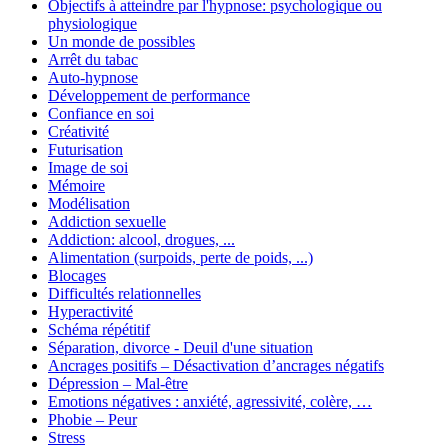
Objectifs à atteindre par l'hypnose: psychologique ou
physiologique
Un monde de possibles
Arrêt du tabac
Auto-hypnose
Développement de performance
Confiance en soi
Créativité
Futurisation
Image de soi
Mémoire
Modélisation
Addiction sexuelle
Addiction: alcool, drogues, ...
Alimentation (surpoids, perte de poids, ...)
Blocages
Difficultés relationnelles
Hyperactivité
Schéma répétitif
Séparation, divorce - Deuil d'une situation
Ancrages positifs – Désactivation d’ancrages négatifs
Dépression – Mal-être
Emotions négatives : anxiété, agressivité, colère, …
Phobie – Peur
Stress