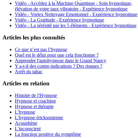
Vidéo - Accédez à la Machine Quantique - Soin hypnotique,
élévation de votre taux vibratoire - Expérience hypnotique
Vidéo - Vortex Nettoyage Emotionnel - Expérience hypnotique
Vidéo - La Gratitude - Expérience hypnotique
Vidéo - La sérénité par les 5 éléments - Expérience hypnotique
Articles les plus consultés
Ce que n’est pas l’hypnose
Quel est le délai pour que cela fonctionne ?
Apprendre l'autohypnose dans le Grand Nancy
Y a-t-il des contre-indications ? Des risques ?
Arrêt du tabac
Articles en relation
Histoire de l'Hypnose
Hypnose et coaching
Hypnose et thérapie
L'hypnose
L'hypnose éricksonienne
Acouphène
L'inconscient
La fonction positive du symptôme