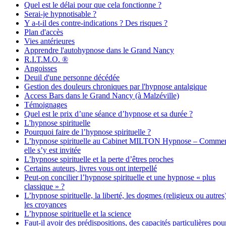
Quel est le délai pour que cela fonctionne ?
Serai-je hypnotisable ?
Y a-t-il des contre-indications ? Des risques ?
Plan d'accès
Vies antérieures
Apprendre l'autohypnose dans le Grand Nancy
R.I.T.M.O. ®
Angoisses
Deuil d'une personne décédée
Gestion des douleurs chroniques par l'hypnose antalgique
Access Bars dans le Grand Nancy (à Malzéville)
Témoignages
Quel est le prix d’une séance d’hypnose et sa durée ?
L'hypnose spirituelle
Pourquoi faire de l’hypnose spirituelle ?
L’hypnose spirituelle au Cabinet MILTON Hypnose – Comme
elle s’y est invitée
L’hypnose spirituelle et la perte d’êtres proches
Certains auteurs, livres vous ont interpellé
Peut-on concilier l’hypnose spirituelle et une hypnose « plus
classique » ?
L’hypnose spirituelle, la liberté, les dogmes (religieux ou autres
les croyances
L’hypnose spirituelle et la science
Faut-il avoir des prédispositions, des capacités particulières pou