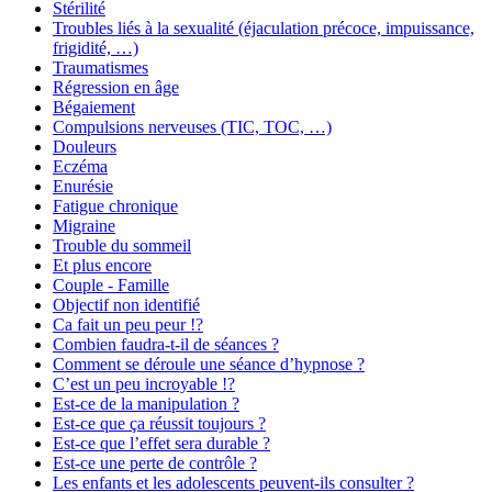
Stérilité
Troubles liés à la sexualité (éjaculation précoce, impuissance,
frigidité, …)
Traumatismes
Régression en âge
Bégaiement
Compulsions nerveuses (TIC, TOC, …)
Douleurs
Eczéma
Enurésie
Fatigue chronique
Migraine
Trouble du sommeil
Et plus encore
Couple - Famille
Objectif non identifié
Ca fait un peu peur !?
Combien faudra-t-il de séances ?
Comment se déroule une séance d’hypnose ?
C’est un peu incroyable !?
Est-ce de la manipulation ?
Est-ce que ça réussit toujours ?
Est-ce que l’effet sera durable ?
Est-ce une perte de contrôle ?
Les enfants et les adolescents peuvent-ils consulter ?